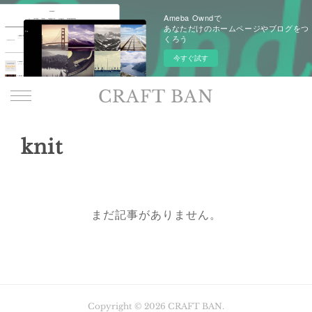
Ameba Owndで
あなただけのホームページやブログをつ
くろう
今すぐ試す
CRAFT BAN
knit
まだ記事がありません。
Copyright ©
2026
CRAFT BAN
.