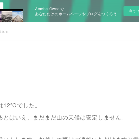
Ameba Owndで
今す
あなただけのホームページやブログをつくろう
tion
は12℃でした。
るとはいえ、まだまだ山の天候は安定しません。