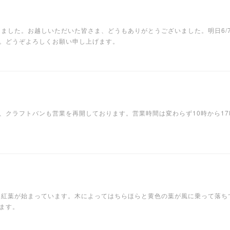
ました。お越しいただいた皆さま、どうもありがとうございました。明日6/7(火
。どうぞよろしくお願い申し上げます。
、クラフトバンも営業を再開しております。営業時間は変わらず10時から1
では紅葉が始まっています。木によってはちらほらと黄色の葉が風に乗って落ち
します。