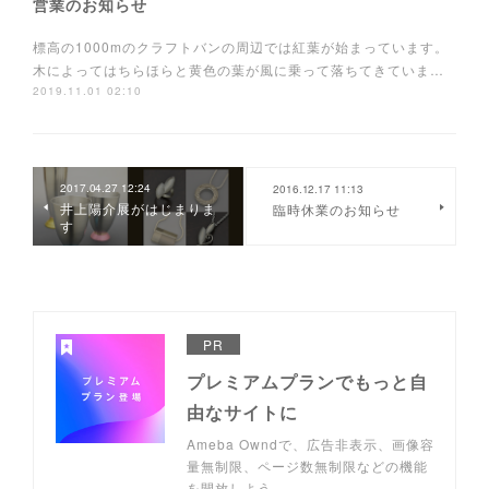
営業のお知らせ
標高の1000mのクラフトバンの周辺では紅葉が始まっています。
木によってはちらほらと黄色の葉が風に乗って落ちてきていま…
2019.11.01 02:10
2017.04.27 12:24
2016.12.17 11:13
井上陽介展がはじまりま
臨時休業のお知らせ
す
PR
プレミアムプランでもっと自
由なサイトに
Ameba Owndで、広告非表示、画像容
量無制限、ページ数無制限などの機能
を開放しよう。