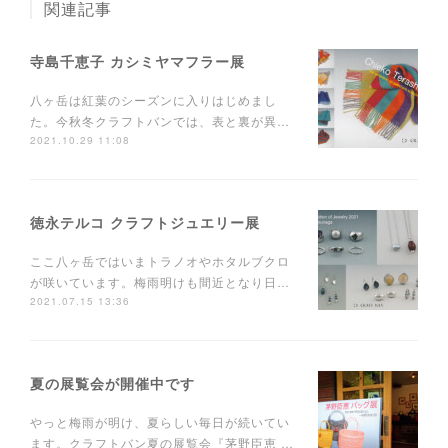
関連記事
寺島千恵子 カシミヤマフラー展
八ヶ岳は紅葉のシーズンに入りはじめまし
た。今秋冬クラフトバンでは、表と裏が異…
2021.10.29 11:08
徳永テルコ クラフトジュエリー展
ここ八ヶ岳ではいまトラノオやホタルブクロ
が咲いています。梅雨明けも間近となり日…
2021.07.15 13:36
夏の展覧会が開催中です
やっと梅雨が明け、夏らしい毎日が続いてい
ます。クラフトバン夏の展覧会『茅野臣恵 …