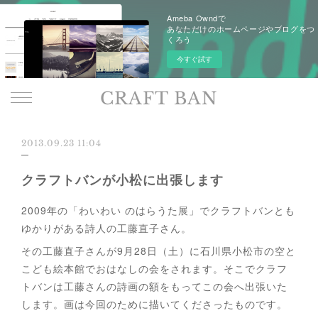
Ameba Owndで
あなただけのホームページやブログをつ
くろう
今すぐ試す
CRAFT BAN
2013.09.23 11:04
クラフトバンが小松に出張します
2009年の「わいわい のはらうた展」でクラフトバンとも
ゆかりがある詩人の工藤直子さん。
その工藤直子さんが9月28日（土）に石川県小松市の空と
こども絵本館でおはなしの会をされます。そこでクラフ
トバンは工藤さんの詩画の額をもってこの会へ出張いた
します。画は今回のために描いてくださったものです。