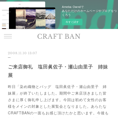
Ameba Owndで
あなただけのホームページやブログをつ
くろう
今すぐ試す
CRAFT BAN
2008.11.10 13:07
ご来店御礼 塩田眞佐子・瀬山由里子 姉妹
展
昨日「染め織物とバッグ 塩田眞佐子・瀬山由里子 姉
妹展」が終了いたしました。期間中ご来店頂きました皆
さまに厚く御礼申し上げます。今回は初めて女性のお客
様をメインの対象とした展覧会となりました。あらたな
CRAFTBANの一面もお感じ頂けたかと思います。今後も