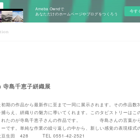
Ameba Owndで
今す
あなただけのホームページやブログをつくろう
tion
ition 寺島千恵子絣織展
初期の作品から最新作に至まで一同に展示されます。その作品数3
を捕らえ、絣織りの魅力に導いてくれます。このタピストリーはこ
てくれたのが寺島千恵子さんの作品です。 寺島さんの言葉から
トリーです。単純な作業の繰り返しの中から、新しい感覚の表現
田 428 TEL 0551-42-2521