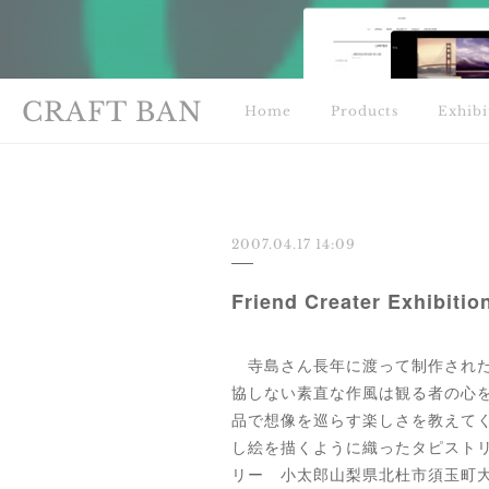
CRAFT BAN
Home
Products
Exhibi
2007.04.17 14:09
Friend Creater Exhib
寺島さん長年に渡って制作された
協しない素直な作風は観る者の心
品で想像を巡らす楽しさを教え
し絵を描くように織ったタピス
リー 小太郎山梨県北杜市須玉町大豆生