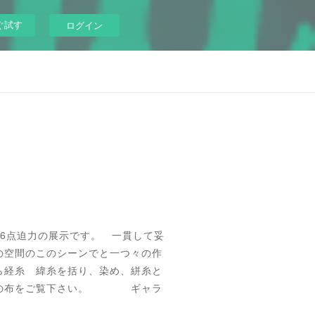
ぐ試す
ログイン
6点迫力の展示です。 一貫して妥
の空間のこのシーンでと一つ々の作
経糸 緯糸を括り、染め、絣糸と
様式の布をご覧下さい。 ギャラ