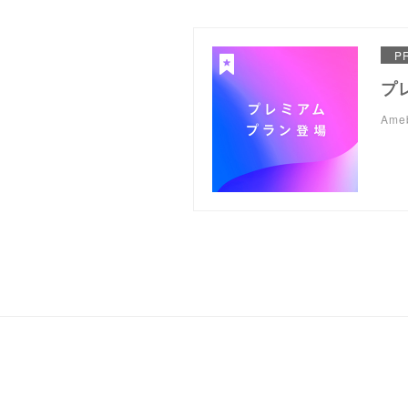
P
プ
Am