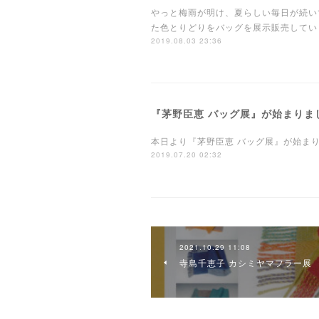
やっと梅雨が明け、夏らしい毎日が続い
た色とりどりをバッグを展示販売してい
2019.08.03 23:36
『茅野臣恵 バッグ展』が始まりま
本日より『茅野臣恵 バッグ展』が始ま
2019.07.20 02:32
2021.10.29 11:08
寺島千恵子 カシミヤマフラー展